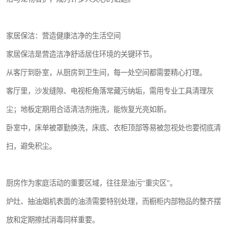
家居保洁：营造健康洁净的生活空间
家居保洁是营造洁净舒适居住环境的关键环节。
从客厅到卧室，从厨房到卫生间，每一处空间都需要精心打理。
客厅里，沙发缝隙、电视柜角落常藏污纳垢，需用专业工具清理灰
尘；地板定期用合适清洁剂拖洗，能恢复光亮如新。
卧室中，床单被罩勤换洗，床底、衣柜顶部等易被忽视处也要彻底清
扫，避免积尘。
厨房作为家庭活动的重要区域，往往是油污“重灾区”。
炉灶、抽油烟机表面的油渍需要特别处理，而橱柜内部物品的整齐摆
放和定期擦拭消毒同样重要。