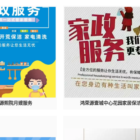
源熙院月嫂服务
鸿荣源壹城中心花园家居保