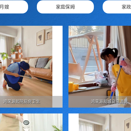
月嫂
家庭保姆
家
鸿荣源熙院厨房卫生
鸿荣源观城窗帘清洗