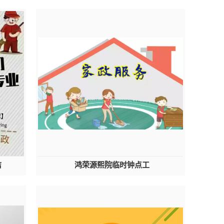
洁
鸿荣源熙院临时钟点工