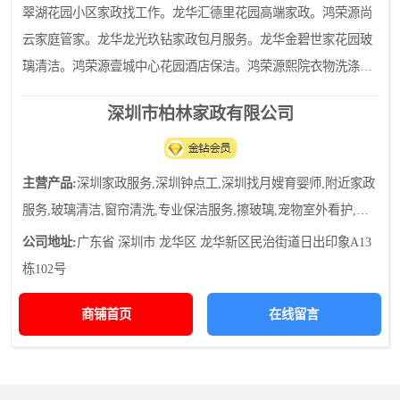
翠湖花园小区家政找工作。龙华汇德里花园高端家政。鸿荣源尚
云家庭管家。龙华龙光玖钻家政包月服务。龙华金碧世家花园玻
璃清洁。鸿荣源壹城中心花园酒店保洁。鸿荣源熙院衣物洗涤。
龙华水榭春天小区地板打蜡。鸿荣源壹城中心花园写字楼保洁。
深圳市柏林家政有限公司
龙华金碧世家花园宠物
主营产品:
深圳家政服务,深圳钟点工,深圳找月嫂育婴师,附近家政
服务,玻璃清洁,窗帘清洗,专业保洁服务,擦玻璃,宠物室外看护,家
庭清洁服务,厨房卫生,宠物家庭清洁,日常保洁
公司地址:
广东省 深圳市 龙华区 龙华新区民治街道日出印象A13
栋102号
商铺首页
在线留言