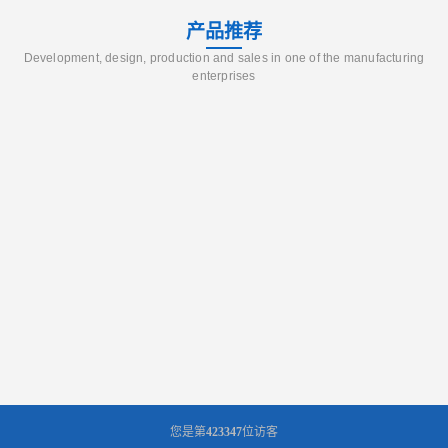
产品推荐
Development, design, production and sales in one of the manufacturing
enterprises
您是第
423347
位访客