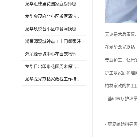
龙华汇德里花园家庭厨师哪家好
龙华金茂府**小区搬家清洁怎么样
龙华玖悦台小区中餐阿姨哪家好
无论是术后康复
鸿荣源观城钟点工上门哪家好
在龙华龙光玖钻
鸿荣源壹城中心花园宠物饲养上门服务哪家好
专业护工：让康
龙华日出印象花园周未保洁持证上岗
护工是家庭护理
龙华龙光玖钻家政找工作持证上岗
柏林家政的护工
- 基础医疗护
- 康复辅助指