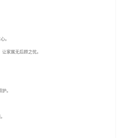
信心。
，让家属无后顾之忧。
照护。
题。