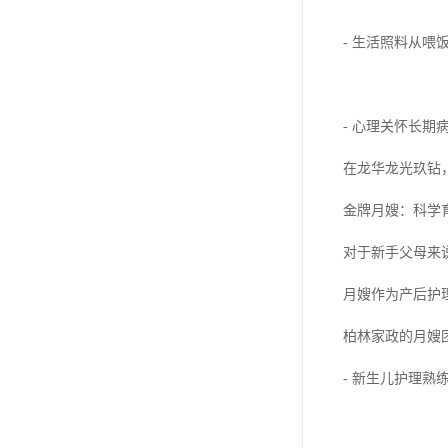
- 生活照料从
- 心理关怀长
在龙华龙光玖钻
金牌月嫂：科学
对于新手父母来
月嫂作为产后护
柏林家政的月嫂
- 新生儿护理