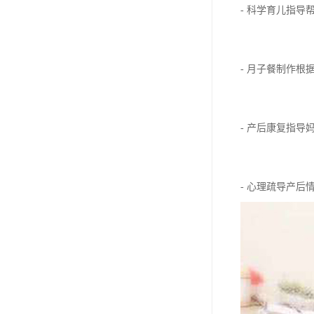
- 科学育儿指
- 月子餐制作
- 产后康复指
- 心理疏导产