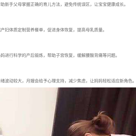
导帮助新手父母掌握正确的育儿方法，避免传统误区，让宝宝健康成长。
根据产妇体质定制营养餐单，促进身体恢复，提高母乳质量。
导妈妈进行科学的产后锻炼，帮助子宫恢复，缓解腰酸背痛等问题。
后情绪波动较大，月嫂会给予心理支持，减少焦虑，让妈妈轻松适应新角色