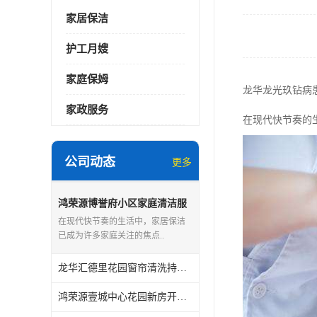
家居保洁
护工月嫂
家庭保姆
龙华龙光玖钻病
家政服务
在现代快节奏的
公司动态
更多
鸿荣源博誉府小区家庭清洁服
务怎么样
在现代快节奏的生活中，家居保洁
已成为许多家庭关注的焦点..
龙华汇德里花园窗帘清洗持证上岗
鸿荣源壹城中心花园新房开荒保洁怎么样