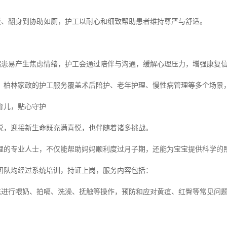
喂饭、翻身到协助如厕，护工以耐心和细致帮助患者维持尊严与舒适。
期病患易产生焦虑情绪，护工会通过陪伴与沟通，缓解心理压力，增强康复
，柏林家政的护工服务覆盖术后陪护、老年护理、慢性病管理等多个场景
育儿，贴心守护
说，迎接新生命既充满喜悦，也伴随着诸多挑战。
理的专业人士，不仅能帮助妈妈顺利度过月子期，还能为宝宝提供科学的
团队均经过系统培训，持证上岗，服务内容包括：
熟练进行喂奶、拍嗝、洗澡、抚触等操作，预防和应对黄疸、红臀等常见问