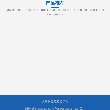
产品推荐
Development, design, production and sales in one of the manufacturing
enterprises
您是第
427050
位访客
版权所有 ©2026-08-09
粤ICP备2025416647号-1