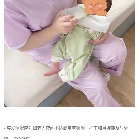
- 突发情况应对如老人夜间不适或宝宝哭闹，护工和月嫂能及时处