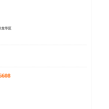
市龙华区
6608