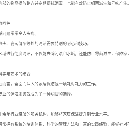
内部的物品摆放整齐并定期擦拭消毒，也能有效防止细菌滋生和异味产生
致呵护
垢问题常常令人头疼。
喷头、瓷砖缝隙等处的清洁需要特别的耐心和技巧。
区域进行彻底清洁，不仅能去除污渍和水垢，还能防止霉菌滋生，保障家
科学与艺术的结合
庭而言，全面而深入的家居保洁是一项耗时耗力的工作。
专业的保洁服务就成为了一种明智的选择。
十余年行业经验的服务机构，能够将家居保洁提升到专业水平。
通常拥有系统的培训体系、科学的管理方法和丰富的实践经验，能够针对