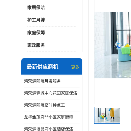
家居保洁
护工月嫂
家庭保姆
家政服务
最新供应商机
更多
鸿荣源熙院月嫂服务
鸿荣源壹城中心花园家居保洁
鸿荣源熙院临时钟点工
龙华金茂府**小区家庭厨师
鸿荣源博誉府小区酒店保洁