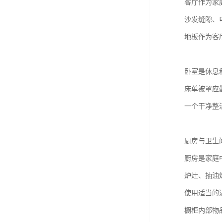
客厅作为家
沙发缝隙、
地板作为客
卧室是休息
床单被罩应
一个干净整
厨房与卫生
厨房是家庭
炉灶、抽油
使用适当的
橱柜内部物