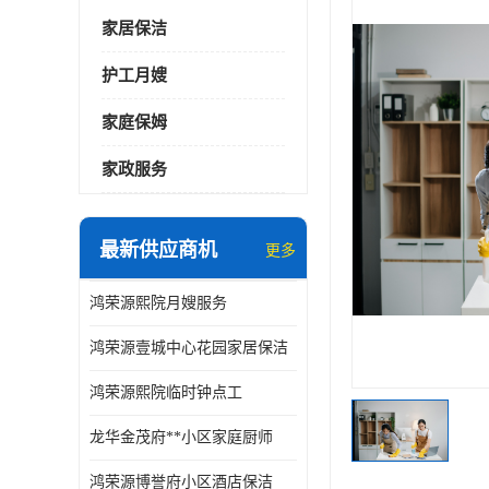
家居保洁
护工月嫂
家庭保姆
家政服务
最新供应商机
更多
鸿荣源熙院月嫂服务
鸿荣源壹城中心花园家居保洁
鸿荣源熙院临时钟点工
龙华金茂府**小区家庭厨师
鸿荣源博誉府小区酒店保洁