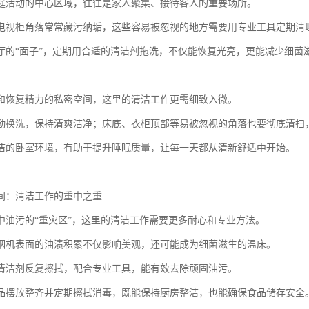
庭活动的中心区域，往往是家人聚集、接待客人的重要场所。
电视柜角落常常藏污纳垢，这些容易被忽视的地方需要用专业工具定期清
厅的“面子”，定期用合适的清洁剂拖洗，不仅能恢复光亮，更能减少细菌
和恢复精力的私密空间，这里的清洁工作更需细致入微。
勤换洗，保持清爽洁净；床底、衣柜顶部等易被忽视的角落也要彻底清扫
洁的卧室环境，有助于提升睡眠质量，让每一天都从清新舒适中开始。
间：清洁工作的重中之重
中油污的“重灾区”，这里的清洁工作需要更多耐心和专业方法。
烟机表面的油渍积累不仅影响美观，还可能成为细菌滋生的温床。
清洁剂反复擦拭，配合专业工具，能有效去除顽固油污。
品摆放整齐并定期擦拭消毒，既能保持厨房整洁，也能确保食品储存安全