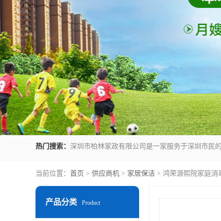
热门搜索：
当前位置：
首页
>
供应商机
>
家居保洁
> 鸿荣源熙院家庭消
产品分类
Product