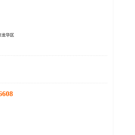
市龙华区
6608