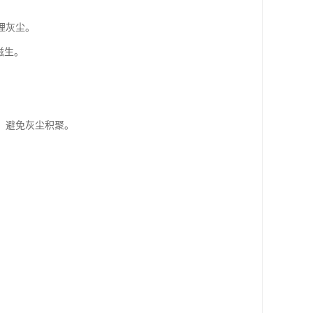
理灰尘。
滋生。
，避免灰尘积聚。
。