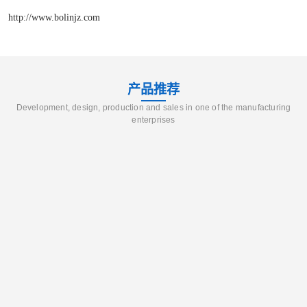
http://www.bolinjz.com
产品推荐
Development, design, production and sales in one of the manufacturing
enterprises