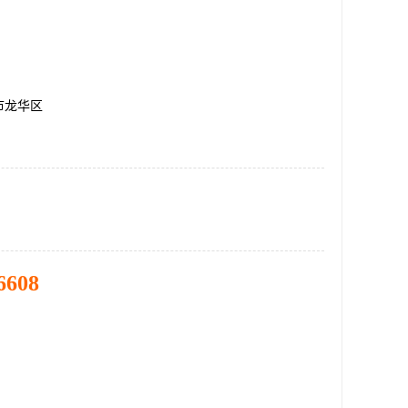
市龙华区
6608