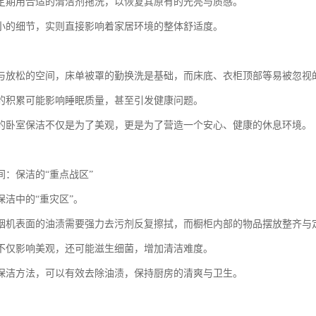
定期用合适的清洁剂拖洗，以恢复其原有的光亮与质感。
小的细节，实则直接影响着家居环境的整体舒适度。
与放松的空间，床单被罩的勤换洗是基础，而床底、衣柜顶部等易被忽视
的积累可能影响睡眠质量，甚至引发健康问题。
的卧室保洁不仅是为了美观，更是为了营造一个安心、健康的休息环境。
间：保洁的“重点战区”
保洁中的“重灾区”。
烟机表面的油渍需要强力去污剂反复擦拭，而橱柜内部的物品摆放整齐与
不仅影响美观，还可能滋生细菌，增加清洁难度。
保洁方法，可以有效去除油渍，保持厨房的清爽与卫生。