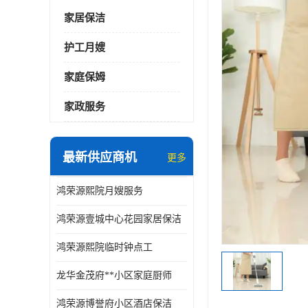
家居保洁
护工月嫂
家庭保姆
家政服务
最新供应商机
更多
鸿荣源熙院月嫂服务
鸿荣源壹城中心花园家居保洁
鸿荣源熙院临时钟点工
龙华金茂府**小区家庭厨师
鸿荣源博誉府小区酒店保洁