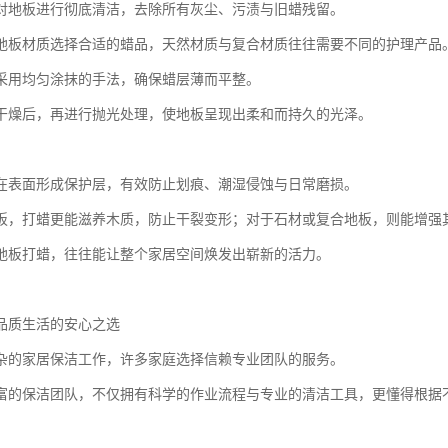
对地板进行彻底清洁，去除所有灰尘、污渍与旧蜡残留。
地板材质选择合适的蜡品，天然材质与复合材质往往需要不同的护理产品
采用均匀涂抹的手法，确保蜡层薄而平整。
干燥后，再进行抛光处理，使地板呈现出柔和而持久的光泽。
在表面形成保护层，有效防止划痕、潮湿侵蚀与日常磨损。
板，打蜡更能滋养木质，防止干裂变形；对于石材或复合地板，则能增强
地板打蜡，往往能让整个家居空间焕发出崭新的活力。
品质生活的安心之选
杂的家居保洁工作，许多家庭选择信赖专业团队的服务。
富的保洁团队，不仅拥有科学的作业流程与专业的清洁工具，更懂得根据