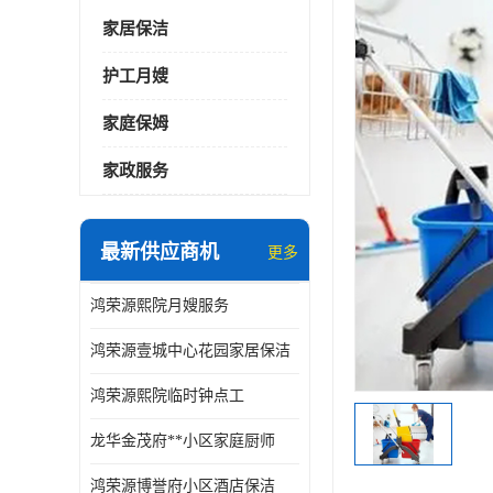
家居保洁
护工月嫂
家庭保姆
家政服务
最新供应商机
更多
鸿荣源熙院月嫂服务
鸿荣源壹城中心花园家居保洁
鸿荣源熙院临时钟点工
龙华金茂府**小区家庭厨师
鸿荣源博誉府小区酒店保洁