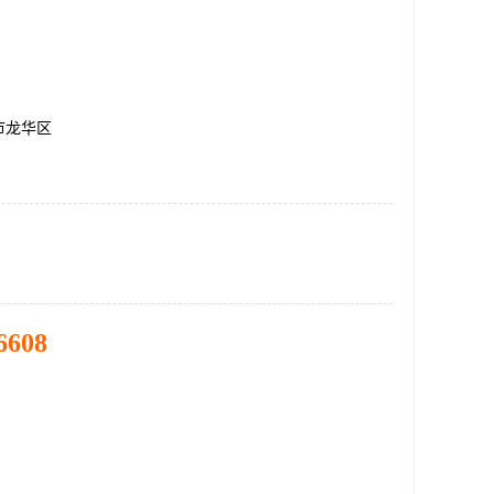
市龙华区
6608