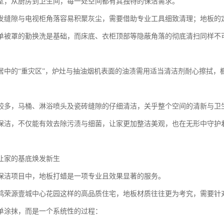
室，从厨房到卫生间，每一处空间都有其独特的保洁需求。
发缝隙与电视柜角落容易积聚灰尘，需要借助专业工具细致清理；地板的
单被罩的勤换洗是基础，而床底、衣柜顶部等隐蔽角落的彻底清扫同样不
居中的“重灾区”，炉灶与抽油烟机表面的油渍需用适当清洁剂耐心擦拭，
较多，马桶、淋浴喷头及瓷砖缝隙的仔细清洁，关乎整个空间的清新与卫
保洁，不仅能有效去除污渍与细菌，让家更加整洁美观，也在无形中守护
让家的基底焕发新生
保洁项目中，地板打蜡是一项专业且效果显著的服务。
鸿荣源壹城中心花园这样的高品质住宅，地板材质往往更为考究，需要针
单涂抹，而是一个系统性的过程：