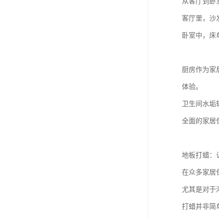
从客厅到卧
客厅里，沙
卧室中，床
厨房作为家
体验。
卫生间水垢
全面的家居
地板打蜡：
在众多家居
尤其是对于
打蜡并非简