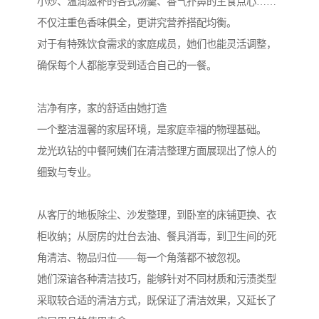
小炒、温润滋补的各式汤羹、香气扑鼻的主食点心……
不仅注重色香味俱全，更讲究营养搭配均衡。
对于有特殊饮食需求的家庭成员，她们也能灵活调整，
确保每个人都能享受到适合自己的一餐。
洁净有序，家的舒适由她打造
一个整洁温馨的家居环境，是家庭幸福的物理基础。
龙光玖钻的中餐阿姨们在清洁整理方面展现出了惊人的
细致与专业。
从客厅的地板除尘、沙发整理，到卧室的床铺更换、衣
柜收纳；从厨房的灶台去油、餐具消毒，到卫生间的死
角清洁、物品归位——每一个角落都不被忽视。
她们深谙各种清洁技巧，能够针对不同材质和污渍类型
采取较合适的清洁方式，既保证了清洁效果，又延长了