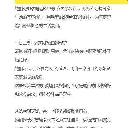
她们宛如家庭运转中的“多面小齿轮”，默默推动着日常
生活的有序前行，用勤劳的双手和热忱的心，为家庭营
造出舒适惬意的生活氛围。
一日三餐，家的味道由她守护
清晨的阳光刚刚洒进厨房，龙光玖钻的中餐阿姨已经开
始忙碌。
她们深谙“民以食为天”的道理，明白一桌可口的饭菜是
家庭温暖的源泉。
这些经验丰富的阿姨们会根据每个家庭成员的口味偏好
和营养需求，精心设计每日菜单。
从选材到烹饪，每一个环节都凝聚着用心。
她们擅长将普通食材转化为美味佳肴：清脆爽口的家常