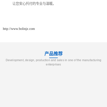
让您安心托付的专业与温暖。
http://www.bolinjz.com
产品推荐
Development, design, production and sales in one of the manufacturing
enterprises