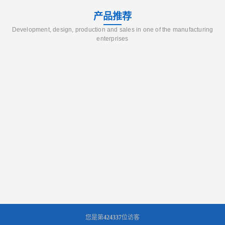
产品推荐
Development, design, production and sales in one of the manufacturing
enterprises
您是第
424337
位访客