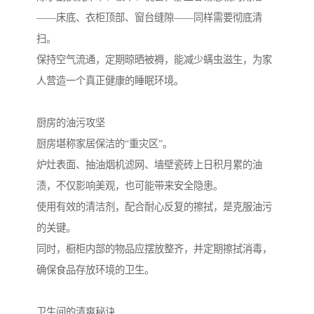
——床底、衣柜顶部、窗台缝隙——同样需要彻底清
扫。
保持空气流通，定期晾晒被褥，能减少螨虫滋生，为家
人营造一个真正健康的睡眠环境。
厨房的油污攻坚
厨房堪称家居保洁的“重灾区”。
炉灶表面、抽油烟机滤网、墙壁瓷砖上日积月累的油
渍，不仅影响美观，也可能带来安全隐患。
使用有效的清洁剂，配合耐心反复的擦拭，是克服油污
的关键。
同时，橱柜内部的物品应摆放整齐，并定期擦拭消毒，
确保食品存放环境的卫生。
卫生间的清爽秘诀