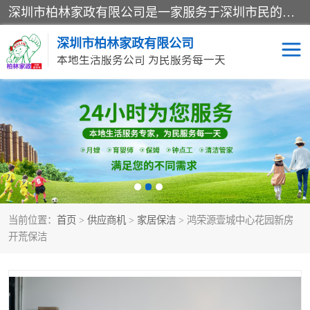
深圳市柏林家政有限公司是一家服务于深圳市民的专业家政公司。致力于为客户提供高质量、多维度的家庭服务，包括养老、母婴、月嫂育婴早教、康复理疗、家电清洗和保洁等方面的专业服务。
深圳市柏林家政有限公司
本地生活服务公司 为民服务每一天
家居保洁
护工月嫂
家庭保姆
家政服务
当前位置：
首页
>
供应商机
>
家居保洁
> 鸿荣源壹城中心花园新房
开荒保洁