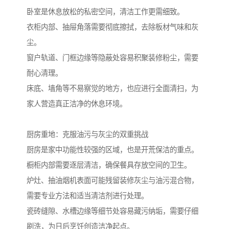
卧室是休息放松的私密空间，清洁工作更需细致。
衣柜内部、抽屉角落需要彻底擦拭，去除板材气味和灰
尘。
窗户轨道、门框边缘等隐蔽处容易积聚装修粉尘，需要
耐心清理。
床底、墙角等不易察觉的地方，也应进行全面清扫，为
家人营造真正洁净的休息环境。
厨房重地：克服油污与灰尘的双重挑战
厨房是家中功能性较强的区域，也是开荒保洁的重点。
橱柜内部需要逐层清洁，确保餐具存放空间的卫生。
炉灶、抽油烟机表面可能残留装修灰尘与油污混合物，
需要专业方法和适当清洁剂进行处理。
瓷砖缝隙、水槽边缘等细节处容易藏污纳垢，需要仔细
刷洗，为日后烹饪创造洁净起点。