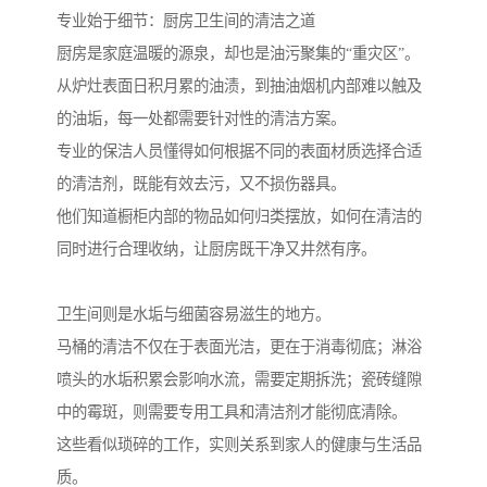
专业始于细节：厨房卫生间的清洁之道
厨房是家庭温暖的源泉，却也是油污聚集的“重灾区”。
从炉灶表面日积月累的油渍，到抽油烟机内部难以触及
的油垢，每一处都需要针对性的清洁方案。
专业的保洁人员懂得如何根据不同的表面材质选择合适
的清洁剂，既能有效去污，又不损伤器具。
他们知道橱柜内部的物品如何归类摆放，如何在清洁的
同时进行合理收纳，让厨房既干净又井然有序。
卫生间则是水垢与细菌容易滋生的地方。
马桶的清洁不仅在于表面光洁，更在于消毒彻底；淋浴
喷头的水垢积累会影响水流，需要定期拆洗；瓷砖缝隙
中的霉斑，则需要专用工具和清洁剂才能彻底清除。
这些看似琐碎的工作，实则关系到家人的健康与生活品
质。