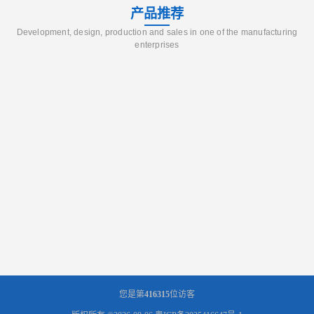
产品推荐
Development, design, production and sales in one of the manufacturing
enterprises
您是第
416315
位访客