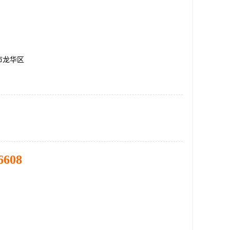
市龙华区
6608