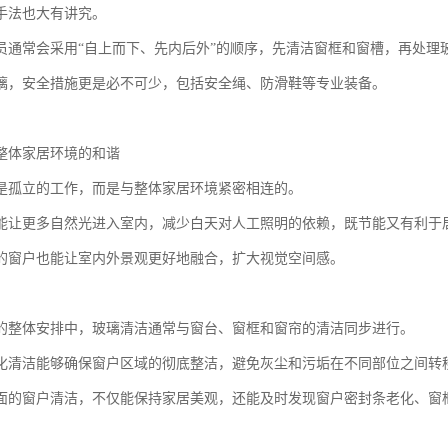
手法也大有讲究。
员通常会采用“自上而下、先内后外”的顺序，先清洁窗框和窗槽，再处理
璃，安全措施更是必不可少，包括安全绳、防滑鞋等专业装备。
整体家居环境的和谐
是孤立的工作，而是与整体家居环境紧密相连的。
能让更多自然光进入室内，减少白天对人工照明的依赖，既节能又有利于
的窗户也能让室内外景观更好地融合，扩大视觉空间感。
的整体安排中，玻璃清洁通常与窗台、窗框和窗帘的清洁同步进行。
化清洁能够确保窗户区域的彻底整洁，避免灰尘和污垢在不同部位之间转
面的窗户清洁，不仅能保持家居美观，还能及时发现窗户密封条老化、窗