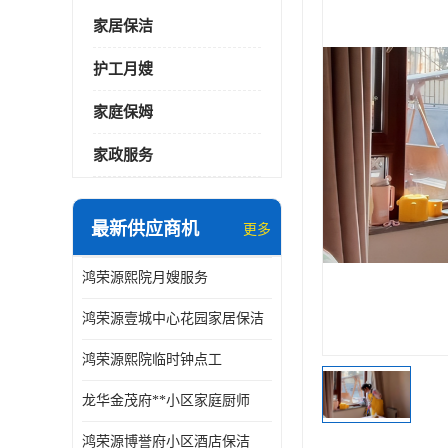
家居保洁
护工月嫂
家庭保姆
家政服务
最新供应商机
更多
鸿荣源熙院月嫂服务
鸿荣源壹城中心花园家居保洁
鸿荣源熙院临时钟点工
龙华金茂府**小区家庭厨师
鸿荣源博誉府小区酒店保洁