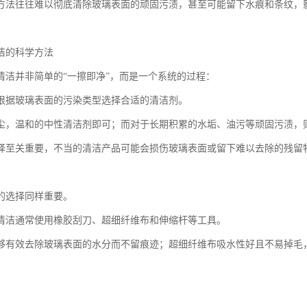
方法往往难以彻底清除玻璃表面的顽固污渍，甚至可能留下水痕和条纹，
洁的科学方法
清洁并非简单的“一擦即净”，而是一个系统的过程：
根据玻璃表面的污染类型选择合适的清洁剂。
尘，温和的中性清洁剂即可；而对于长期积累的水垢、油污等顽固污渍，
择至关重要，不当的清洁产品可能会损伤玻璃表面或留下难以去除的残留
的选择同样重要。
清洁通常使用橡胶刮刀、超细纤维布和伸缩杆等工具。
够有效去除玻璃表面的水分而不留痕迹；超细纤维布吸水性好且不易掉毛
。