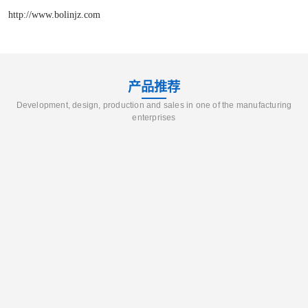
http://www.bolinjz.com
产品推荐
Development, design, production and sales in one of the manufacturing
enterprises