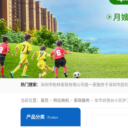
热门搜索：
当前位置：
首页
>
供应商机
>
家政服务
> 龙华玖悦台小区护
产品分类
Product