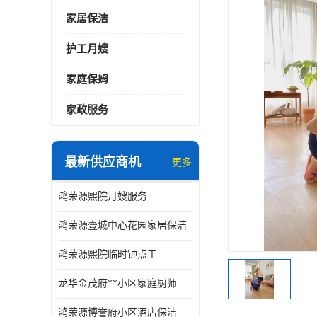
家居保洁
护工月嫂
家庭保姆
家政服务
最新供应商机
更多
鸿荣源熙院月嫂服务
鸿荣源壹城中心花园家居保洁
鸿荣源熙院临时钟点工
龙华金茂府**小区家庭厨师
鸿荣源博誉府小区酒店保洁