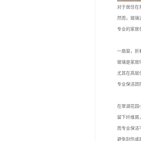
对于居住在
然而，玻璃
专业的家居
一扇窗，折
玻璃是家居
尤其在高层
专业保洁团
在翠湖花园
留下纤维屑
而专业保洁
避免刮伤或