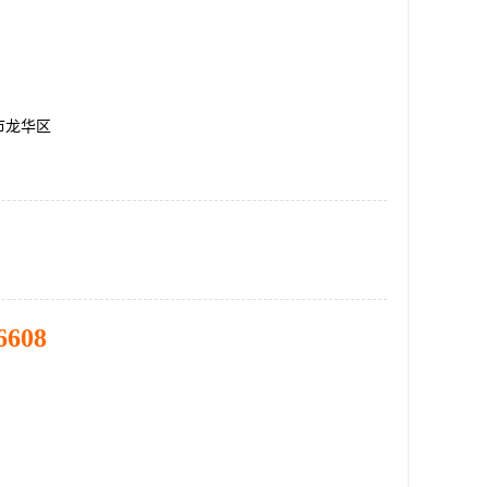
市龙华区
6608