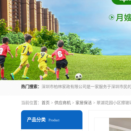
热门搜索：
当前位置：
首页
>
供应商机
>
家居保洁
> 翠湖花园小区擦玻
产品分类
Product