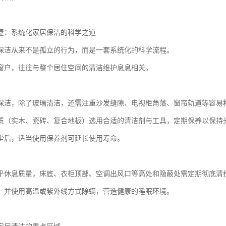
屋：系统化家居保洁的科学之道
保洁从来不是孤立的行为，而是一套系统化的科学流程。
窗户，往往与整个居住空间的清洁维护息息相关。
保洁，除了玻璃清洁，还需注重沙发缝隙、电视柜角落、窗帘轨道等容易
质（实木、瓷砖、复合地板）选用合适的清洁剂与工具，定期保养以保持
尘后，适当使用保养剂可延长使用寿命。
乎休息质量，床底、衣柜顶部、空调出风口等高处和隐蔽处需定期彻底清
，并使用高温或紫外线方式除螨，营造健康的睡眠环境。