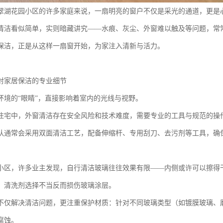
翠湖花园小区的许多家庭来说，一扇明亮的窗户不仅是采光的通道，更是
清洁看似简单，实则暗藏讲究——水痕、灰尘、外窗难以触及等问题，常
保洁，正是从这样一扇窗开始，为家注入清新与活力。
射家居保洁的专业细节
环境的“眼睛”，直接影响着室内的光线与视野。
住宅中，外窗清洁存在安全风险和技术难度，需要专业的工具与规范的操
队通常会采用双面清洁工艺，配备伸缩杆、专用刮刀、去污剂等工具，确
小区，许多业主发现，自行清洁玻璃往往效果有限——内侧或许可以擦得
，清洗剂选择不当反而损伤玻璃涂层。
不仅解决清洁问题，更注重保护材质：针对不同玻璃类型（如镀膜玻璃、
腐蚀。