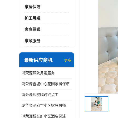
家居保洁
护工月嫂
家庭保姆
家政服务
最新供应商机
更多
鸿荣源熙院月嫂服务
鸿荣源壹城中心花园家居保洁
鸿荣源熙院临时钟点工
龙华金茂府**小区家庭厨师
鸿荣源博誉府小区酒店保洁