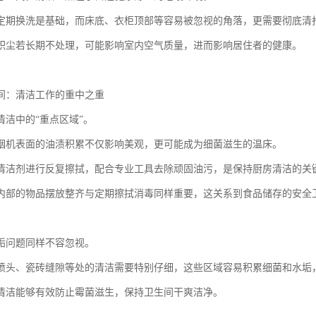
定期换洗是基础，而床底、衣柜顶部等容易被忽视的角落，更需要彻底清
积尘若长期不处理，可能影响室内空气质量，进而影响居住者的健康。
间：清洁工作的重中之重
清洁中的“重点区域”。
烟机表面的油渍积累不仅影响美观，更可能成为细菌滋生的温床。
清洁剂进行反复擦拭，配合专业工具去除顽固油污，是保持厨房清洁的关
内部的物品摆放整齐与定期擦拭消毒同样重要，这关系到食品储存的安全
垢问题同样不容忽视。
喷头、瓷砖缝隙等处的清洁需要特别仔细，这些区域容易积累细菌和水垢
清洁能够有效防止霉菌滋生，保持卫生间干爽洁净。