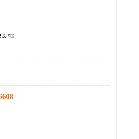
市龙华区
6608