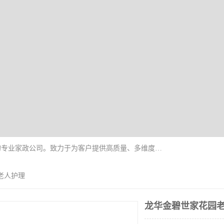
深圳市柏林家政有限公司是一家服务于深圳市民的专业家政公司。致力于为客户提供高质量、多维度的家庭服务，包括养老、母婴、月嫂育婴早教、康复理疗、家电清洗和保洁等方面的专业服务。
老人护理
龙华金碧世家花园