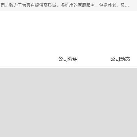
深圳市柏林家政有限公司是一家服务于深圳市民的专业家政公司。致力于为客户提供高质量、多维度的家庭服务，包括养老、母婴、月嫂育婴早教、康复理疗、家电清洗和保洁等方面的专业服务。
企业视频
公司介绍
公司动态