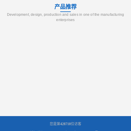
产品推荐
Development, design, production and sales in one of the manufacturing
enterprises
您是第
428718
位访客