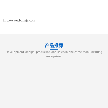
http://www.bolinjz.com
产品推荐
Development, design, production and sales in one of the manufacturing
enterprises