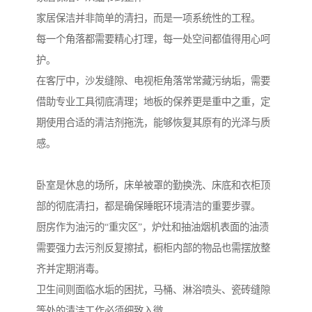
家居保洁并非简单的清扫，而是一项系统性的工程。
每一个角落都需要精心打理，每一处空间都值得用心呵
护。
在客厅中，沙发缝隙、电视柜角落常常藏污纳垢，需要
借助专业工具彻底清理；地板的保养更是重中之重，定
期使用合适的清洁剂拖洗，能够恢复其原有的光泽与质
感。
卧室是休息的场所，床单被罩的勤换洗、床底和衣柜顶
部的彻底清扫，都是确保睡眠环境清洁的重要步骤。
厨房作为油污的“重灾区”，炉灶和抽油烟机表面的油渍
需要强力去污剂反复擦拭，橱柜内部的物品也需摆放整
齐并定期消毒。
卫生间则面临水垢的困扰，马桶、淋浴喷头、瓷砖缝隙
等处的清洁工作必须细致入微。