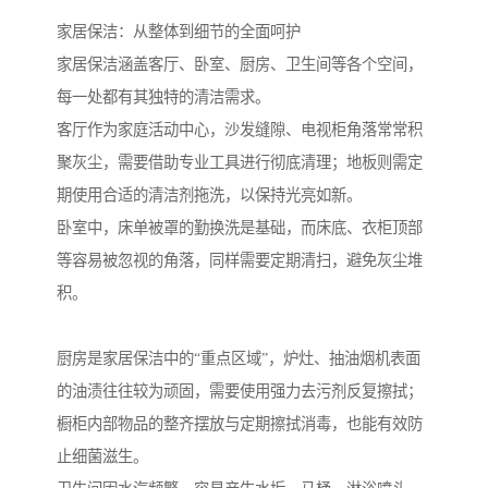
家居保洁：从整体到细节的全面呵护
家居保洁涵盖客厅、卧室、厨房、卫生间等各个空间，
每一处都有其独特的清洁需求。
客厅作为家庭活动中心，沙发缝隙、电视柜角落常常积
聚灰尘，需要借助专业工具进行彻底清理；地板则需定
期使用合适的清洁剂拖洗，以保持光亮如新。
卧室中，床单被罩的勤换洗是基础，而床底、衣柜顶部
等容易被忽视的角落，同样需要定期清扫，避免灰尘堆
积。
厨房是家居保洁中的“重点区域”，炉灶、抽油烟机表面
的油渍往往较为顽固，需要使用强力去污剂反复擦拭；
橱柜内部物品的整齐摆放与定期擦拭消毒，也能有效防
止细菌滋生。