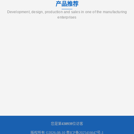
产品推荐
Development, design, production and sales in one of the manufacturing
enterprises
您是第
430939
位访客
版权所有 ©2026-08-10
粤ICP备2025416647号-1