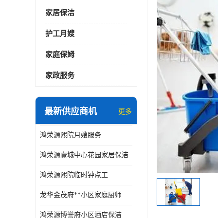
家居保洁
护工月嫂
家庭保姆
家政服务
最新供应商机
更多
鸿荣源熙院月嫂服务
鸿荣源壹城中心花园家居保洁
鸿荣源熙院临时钟点工
龙华金茂府**小区家庭厨师
鸿荣源博誉府小区酒店保洁