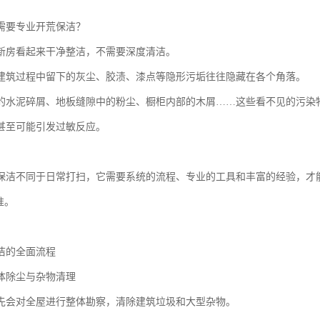
需要专业开荒保洁？
新房看起来干净整洁，不需要深度清洁。
建筑过程中留下的灰尘、胶渍、漆点等隐形污垢往往隐藏在各个角落。
的水泥碎屑、地板缝隙中的粉尘、橱柜内部的木屑……这些看不见的污染
甚至可能引发过敏反应。
保洁不同于日常打扫，它需要系统的流程、专业的工具和丰富的经验，才
准。
洁的全面流程
体除尘与杂物清理
先会对全屋进行整体勘察，清除建筑垃圾和大型杂物。