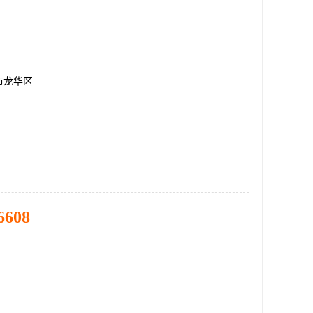
市龙华区
6608