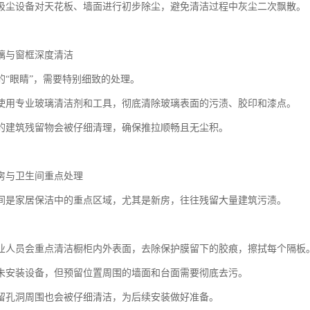
吸尘设备对天花板、墙面进行初步除尘，避免清洁过程中灰尘二次飘散。
璃与窗框深度清洁
的“眼睛”，需要特别细致的处理。
使用专业玻璃清洁剂和工具，彻底清除玻璃表面的污渍、胶印和漆点。
的建筑残留物会被仔细清理，确保推拉顺畅且无尘积。
房与卫生间重点处理
间是家居保洁中的重点区域，尤其是新房，往往残留大量建筑污渍。
业人员会重点清洁橱柜内外表面，去除保护膜留下的胶痕，擦拭每个隔板
未安装设备，但预留位置周围的墙面和台面需要彻底去污。
留孔洞周围也会被仔细清洁，为后续安装做好准备。