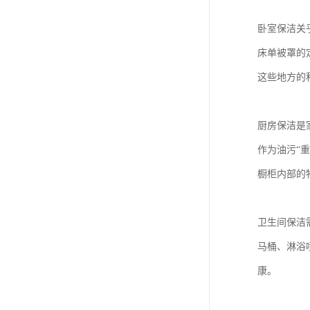
卧室保洁关
床单被罩的
这些地方的
厨房保洁是
作为油污“
橱柜内部的
卫生间保洁
马桶、淋浴
康。