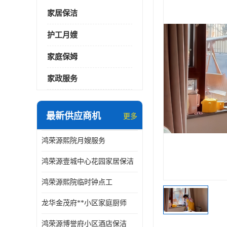
家居保洁
护工月嫂
家庭保姆
家政服务
最新供应商机
更多
鸿荣源熙院月嫂服务
鸿荣源壹城中心花园家居保洁
鸿荣源熙院临时钟点工
龙华金茂府**小区家庭厨师
鸿荣源博誉府小区酒店保洁