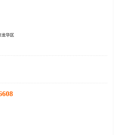
市龙华区
6608