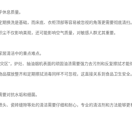
乎休息质量。
定期换洗是基础，而床底、衣柜顶部等容易被忽视的角落更需要彻底清扫
积尘不仅影响美观，还可能影响空气质量，对敏感人群尤其重要。
家居清洁中的重点难点。
重灾区”，炉灶、抽油烟机表面的顽固油渍需要强力去污剂和反复擦拭才能
物品摆放整齐和定期擦拭消毒同样不可忽视，这直接关系到食品卫生安全
需要对抗水垢和细菌。
喷头、瓷砖缝隙等处的清洁需要仔细和耐心，专业的清洁剂和方法能够更