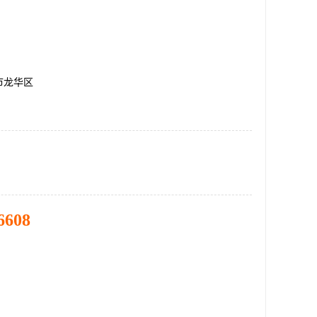
市龙华区
6608