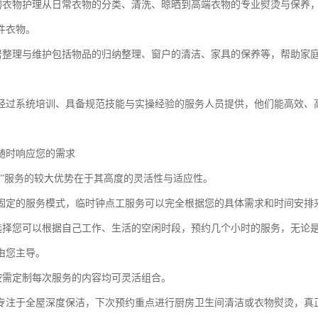
业的衣物护理从日常衣物的分类、清洗、晾晒到高端衣物的专业熨烫与保养
件衣物。
家居整理与维护包括物品的归纳整理、窗户的清洁、家具的保养等，帮助家
经过系统培训、具备规范技能与实操经验的服务人员提供，他们能高效、
随时响应您的需求
工”服务的较大优势在于其高度的灵活性与适应性。
固定的服务模式，临时钟点工服务可以完全根据您的具体需求和时间安排
由选择您可以根据自己工作、生活的空闲时段，预约几个小时的服务，无论
由您主导。
容按需定制每次服务的内容均可灵活组合。
专注于全屋深度保洁，下次预约重点进行厨房卫生间清洁或衣物熨烫，真正