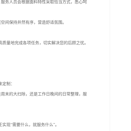
，服务人员会根据面料特性采取恰当方式，悉心呵
庭空间保持井然有序，营造舒适氛围。
高质量地完成各项任务，切实解决您的后顾之忧。
来定制：
是周末的大扫除，还是工作日晚间的日常整理，服
实现“需要什么，就服务什么”。