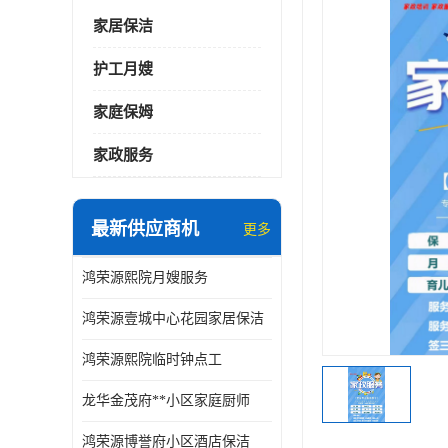
家居保洁
护工月嫂
家庭保姆
家政服务
最新供应商机
更多
鸿荣源熙院月嫂服务
鸿荣源壹城中心花园家居保洁
鸿荣源熙院临时钟点工
龙华金茂府**小区家庭厨师
鸿荣源博誉府小区酒店保洁