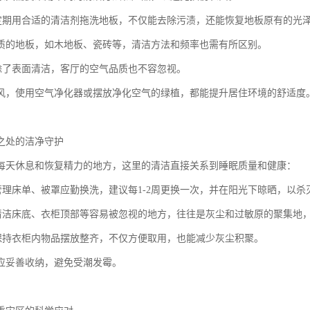
养定期用合适的清洁剂拖洗地板，不仅能去除污渍，还能恢复地板原有的光
质的地板，如木地板、瓷砖等，清洁方法和频率也需有所区别。
化除了表面清洁，客厅的空气品质也不容忽视。
风，使用空气净化器或摆放净化空气的绿植，都能提升居住环境的舒适度
之处的洁净守护
每天休息和恢复精力的地方，这里的清洁直接关系到睡眠质量和健康：
品管理床单、被罩应勤换洗，建议每1-2周更换一次，并在阳光下晾晒，以
落清洁床底、衣柜顶部等容易被忽视的地方，往往是灰尘和过敏原的聚集地
理保持衣柜内物品摆放整齐，不仅方便取用，也能减少灰尘积聚。
应妥善收纳，避免受潮发霉。