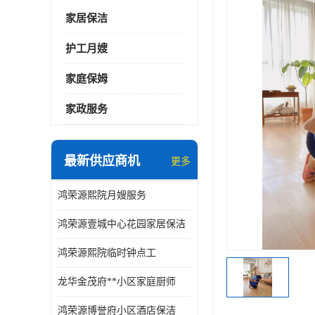
家居保洁
护工月嫂
家庭保姆
家政服务
最新供应商机
更多
鸿荣源熙院月嫂服务
鸿荣源壹城中心花园家居保洁
鸿荣源熙院临时钟点工
龙华金茂府**小区家庭厨师
鸿荣源博誉府小区酒店保洁