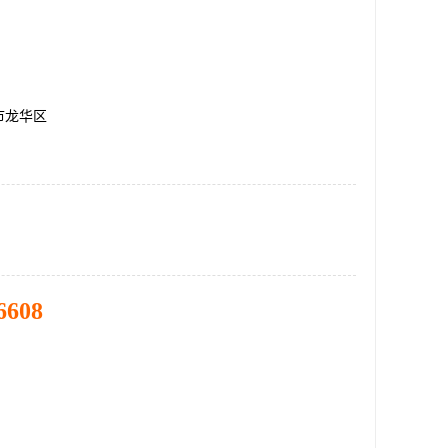
市龙华区
6608