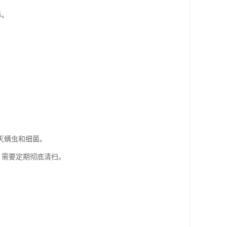
泽。
。
杀灭螨虫和细菌。
，需要定期彻底清扫。