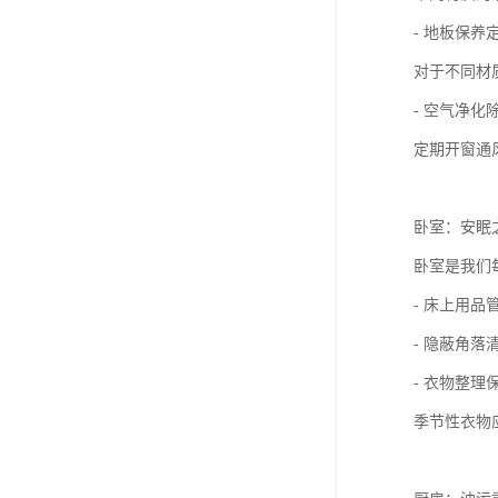
- 地板保
对于不同材
- 空气净
定期开窗通
卧室：安眠
卧室是我们
- 床上用
- 隐蔽角
- 衣物整
季节性衣物