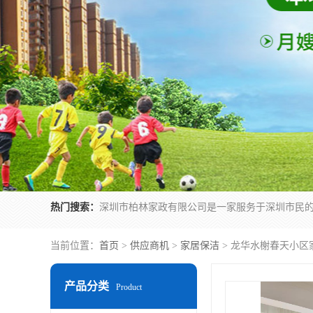
热门搜索：
当前位置：
首页
>
供应商机
>
家居保洁
> 龙华水榭春天小区
产品分类
Product