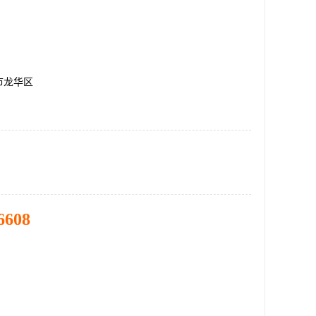
市龙华区
6608