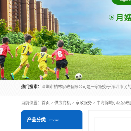
热门搜索：
当前位置：
首页
>
供应商机
>
家政服务
> 中海锦城小区家政
产品分类
Product