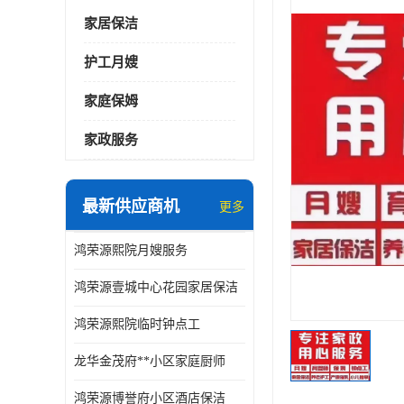
家居保洁
护工月嫂
家庭保姆
家政服务
最新供应商机
更多
鸿荣源熙院月嫂服务
鸿荣源壹城中心花园家居保洁
鸿荣源熙院临时钟点工
龙华金茂府**小区家庭厨师
鸿荣源博誉府小区酒店保洁