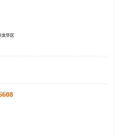
市龙华区
6608