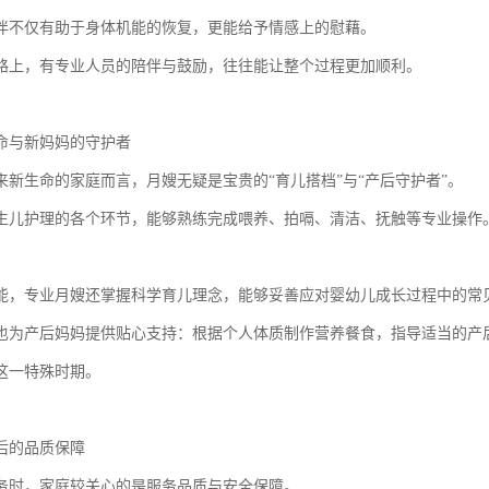
伴不仅有助于身体机能的恢复，更能给予情感上的慰藉。
路上，有专业人员的陪伴与鼓励，往往能让整个过程更加顺利。
命与新妈妈的守护者
来新生命的家庭而言，月嫂无疑是宝贵的“育儿搭档”与“产后守护者”。
生儿护理的各个环节，能够熟练完成喂养、拍嗝、清洁、抚触等专业操作
能，专业月嫂还掌握科学育儿理念，能够妥善应对婴幼儿成长过程中的常
也为产后妈妈提供贴心支持：根据个人体质制作营养餐食，指导适当的产
这一特殊时期。
后的品质保障
务时，家庭较关心的是服务品质与安全保障。