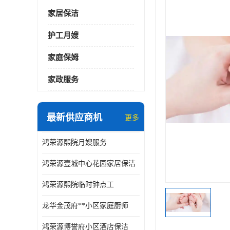
家居保洁
护工月嫂
家庭保姆
家政服务
最新供应商机
更多
鸿荣源熙院月嫂服务
鸿荣源壹城中心花园家居保洁
鸿荣源熙院临时钟点工
龙华金茂府**小区家庭厨师
鸿荣源博誉府小区酒店保洁