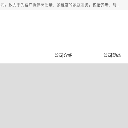
深圳市柏林家政有限公司是一家服务于深圳市民的专业家政公司。致力于为客户提供高质量、多维度的家庭服务，包括养老、母婴、月嫂育婴早教、康复理疗、家电清洗和保洁等方面的专业服务。
企业视频
公司介绍
公司动态