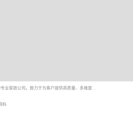
深圳市柏林家政有限公司是一家服务于深圳市民的专业家政公司。致力于为客户提供高质量、多维度的家庭服务，包括养老、母婴、月嫂育婴早教、康复理疗、家电清洗和保洁等方面的专业服务。
照料