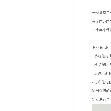
一家拥有二
在全国范围
十余年来保
专业保洁团
- 系统化
- 科学配
- 经过培
- 标准化
家居保洁的
定期进行全