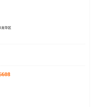
市龙华区
6608