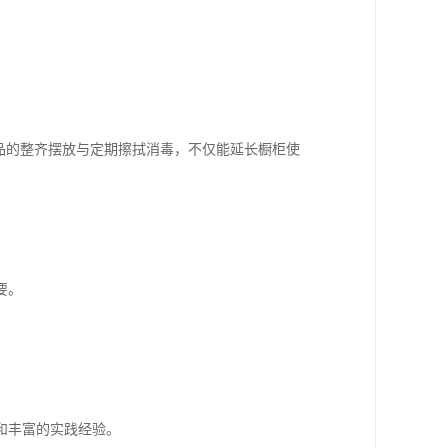
品的整齐摆放与定期擦拭消毒，不仅能延长橱柜使
要。
。
和丰富的实践经验。