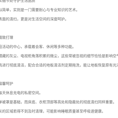
从细节处守护生活品质
似简单，实则是一门需要耐心与专业知识的艺术。
表面的清扫，更是对生活空间的深度呵护。
精致打理
庭活动的中心，承载着会客、休闲等多种功能。
潜藏的灰尘、电视柜角落积累的微尘，这些常被忽视的细节恰恰是影响空
具进行彻底清洁，配合合适的地板清洁剂定期拖洗，能让地板恢复原有光
温馨呵护
每天休息充电的私密空间。
单被罩是基础，而床底、衣柜顶部等高处和隐蔽处的彻底清扫同样重要。
灰的区域若得不到及时清理，可能影响睡眠质量甚至呼吸道健康。