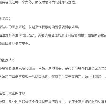
服务会关注每一个角落，确保睡眠环境的纯净与舒适。
科学应对
保洁中的重点区域，长期烹饪积累的油污需要科学处理。
抽油烟机等油污“重灾区”，需要选用合适的清洁剂反复擦拭；橱柜内部物
能保障食品储存安全。
的彻底清除
环境容易滋生水垢和细菌，马桶、淋浴喷头、瓷砖缝隙等处的清洁尤为重
方法和工具能够有效去除顽固水垢，保持卫生间干爽洁净，防止细菌滋生
经验与承诺的体现
领域，专业团队的价值不仅体现在清洁效果上，更在于其系统的服务标准