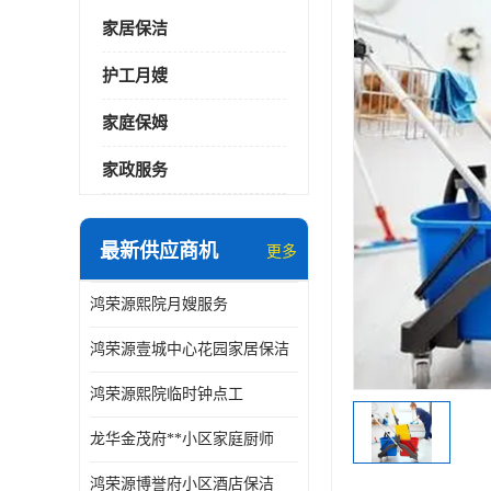
家居保洁
护工月嫂
家庭保姆
家政服务
最新供应商机
更多
鸿荣源熙院月嫂服务
鸿荣源壹城中心花园家居保洁
鸿荣源熙院临时钟点工
龙华金茂府**小区家庭厨师
鸿荣源博誉府小区酒店保洁