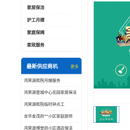
家居保洁
护工月嫂
家庭保姆
家政服务
最新供应商机
更多
鸿荣源熙院月嫂服务
鸿荣源壹城中心花园家居保洁
鸿荣源熙院临时钟点工
龙华金茂府**小区家庭厨师
鸿荣源博誉府小区酒店保洁