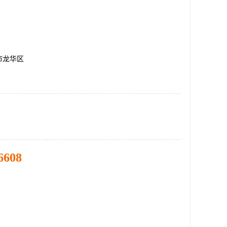
市龙华区
6608