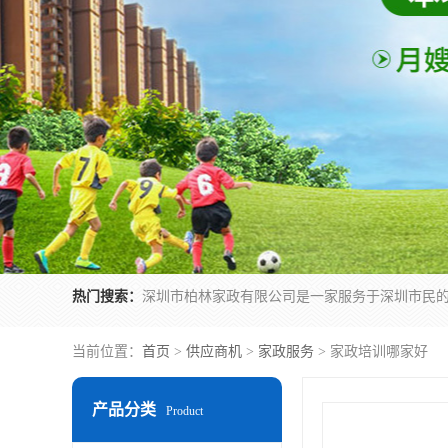
热门搜索：
当前位置：
首页
>
供应商机
>
家政服务
> 家政培训哪家好
产品分类
Product