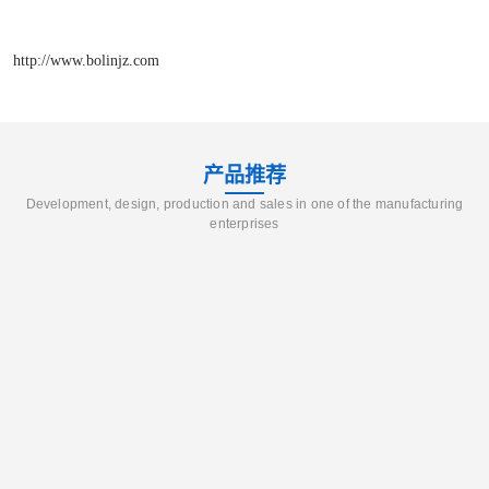
http://www.bolinjz.com
产品推荐
Development, design, production and sales in one of the manufacturing
enterprises