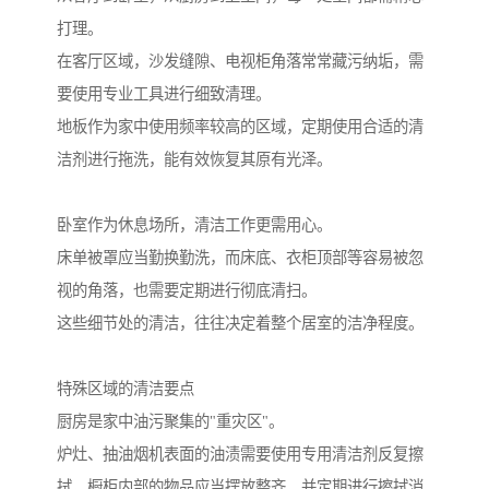
打理。
在客厅区域，沙发缝隙、电视柜角落常常藏污纳垢，需
要使用专业工具进行细致清理。
地板作为家中使用频率较高的区域，定期使用合适的清
洁剂进行拖洗，能有效恢复其原有光泽。
卧室作为休息场所，清洁工作更需用心。
床单被罩应当勤换勤洗，而床底、衣柜顶部等容易被忽
视的角落，也需要定期进行彻底清扫。
这些细节处的清洁，往往决定着整个居室的洁净程度。
特殊区域的清洁要点
厨房是家中油污聚集的"重灾区"。
炉灶、抽油烟机表面的油渍需要使用专用清洁剂反复擦
拭，橱柜内部的物品应当摆放整齐，并定期进行擦拭消