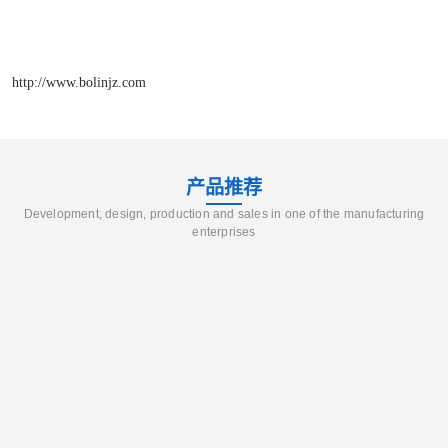
http://www.bolinjz.com
产品推荐
Development, design, production and sales in one of the manufacturing
enterprises