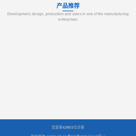
产品推荐
Development, design, production and sales in one of the manufacturing
enterprises
您是第
429851
位访客