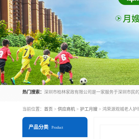
热门搜索：
当前位置：
首页
>
供应商机
>
护工月嫂
> 鸿荣源观城老人护
产品分类
Product