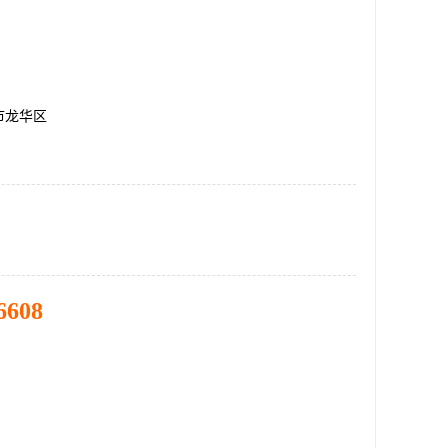
市龙华区
6608