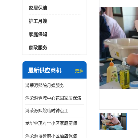
家居保洁
护工月嫂
家庭保姆
家政服务
最新供应商机
更多
鸿荣源熙院月嫂服务
鸿荣源壹城中心花园家居保洁
鸿荣源熙院临时钟点工
龙华金茂府**小区家庭厨师
鸿荣源博誉府小区酒店保洁