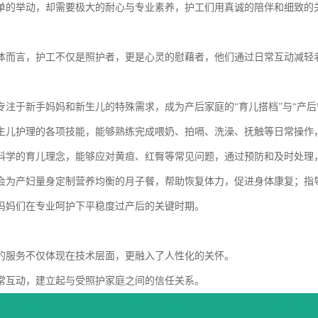
单的举动，却需要极大的耐心与专业素养，护工们用真诚的陪伴和细致的
体而言，护工不仅是照护者，更是心灵的慰藉者，他们通过日常互动减轻
专注于新手妈妈和新生儿的特殊需求，成为产后家庭的“育儿搭档”与“产后
生儿护理的各项技能，能够熟练完成喂奶、拍嗝、洗澡、抚触等日常操作
科学的育儿理念，能够应对黄疸、红臀等常见问题，通过预防和及时处理
会为产妇量身定制营养均衡的月子餐，帮助恢复体力，促进身体康复；指
妈妈们在专业呵护下平稳度过产后的关键时期。
的服务不仅体现在技术层面，更融入了人性化的关怀。
常互动，建立起与受照护家庭之间的信任关系。