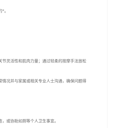
的*。
关节灵活性和肌肉力量；通过轻柔的按摩手法放松
常情况并与家属或相关专业人士沟通，确保问题得
疮，或协助如厕等个人卫生事宜。