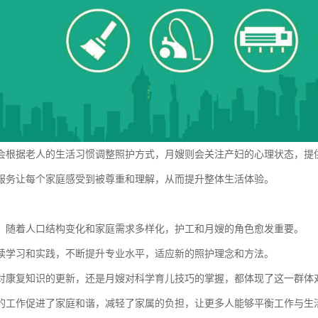
会根据老人的生活习惯调整照护方式，月嫂则会关注产妇的心理状态，提
服务让每个家庭感受到被尊重和理解，从而提升整体生活体验。
，随着人口结构变化和家庭需求多样化，护工和月嫂的角色愈发重要。
续学习和实践，不断提升专业水平，适应新的照护理念和方法。
对康复知识的更新，还是月嫂对科学育儿技巧的掌握，都体现了这一群体
的工作促进了家庭和谐，减轻了家属的负担，让更多人能够平衡工作与生