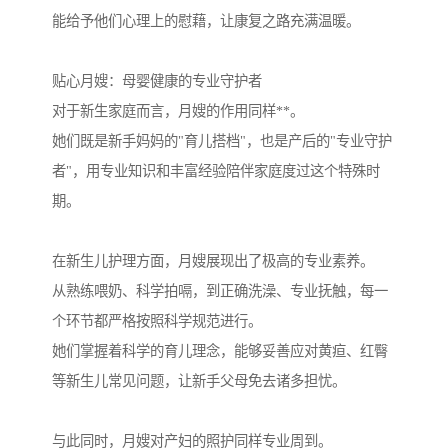
能给予他们心理上的慰藉，让康复之路充满温暖。
贴心月嫂：母婴健康的专业守护者
对于新生家庭而言，月嫂的作用同样**。
她们既是新手妈妈的"育儿搭档"，也是产后的"专业守护
者"，用专业知识和丰富经验陪伴家庭度过这个特殊时
期。
在新生儿护理方面，月嫂展现出了极高的专业素养。
从熟练喂奶、科学拍嗝，到正确洗澡、专业抚触，每一
个环节都严格按照科学规范进行。
她们掌握着科学的育儿理念，能够妥善应对黄疸、红臀
等新生儿常见问题，让新手父母免去诸多担忧。
与此同时，月嫂对产妇的照护同样专业周到。