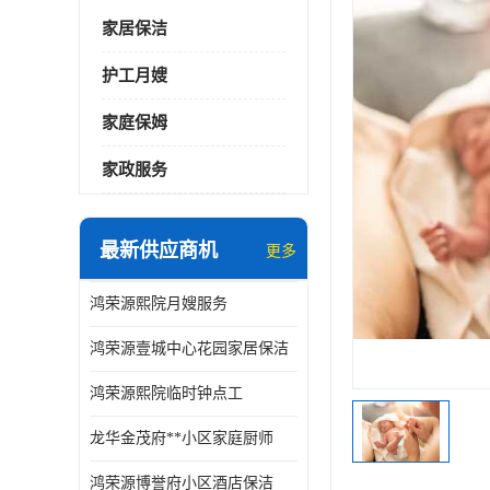
家居保洁
护工月嫂
家庭保姆
家政服务
最新供应商机
更多
鸿荣源熙院月嫂服务
鸿荣源壹城中心花园家居保洁
鸿荣源熙院临时钟点工
龙华金茂府**小区家庭厨师
鸿荣源博誉府小区酒店保洁