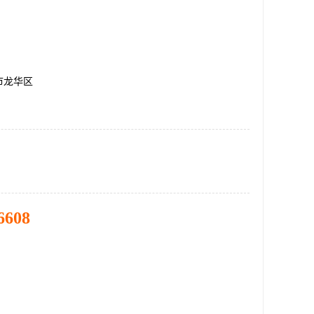
市龙华区
6608