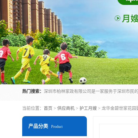
热门搜索：
当前位置：
首页
>
供应商机
>
护工月嫂
> 龙华金碧世家花园
产品分类
Product