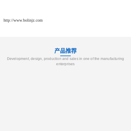
http://www.bolinjz.com
产品推荐
Development, design, production and sales in one of the manufacturing
enterprises