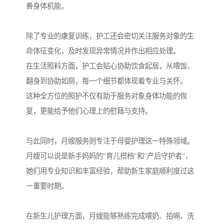
善身体机能。
除了专业的康复训练，护工还会密切关注服务对象的生
命体征变化，及时发现异常情况并作出相应处理。
在生活照料方面，护工会贴心协助饮食起居，从喂饭、
翻身到协助如厕，每一个细节都体现着专业与关怀。
这种全方位的照护不仅有助于服务对象身体功能的恢
复，更能给予他们心理上的慰藉与支持。
与此同时，月嫂服务则专注于母婴护理这一特殊领域。
月嫂可以说是新手妈妈的"育儿搭档"和"产后守护者"，
她们用专业知识和丰富经验，帮助新生家庭顺利度过这
一重要时期。
在新生儿护理方面，月嫂能够熟练完成喂奶、拍嗝、洗