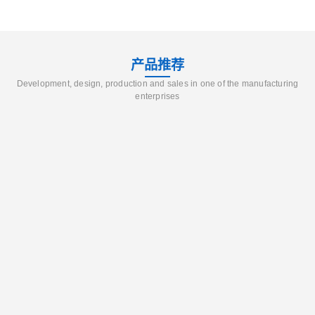
产品推荐
Development, design, production and sales in one of the manufacturing
enterprises