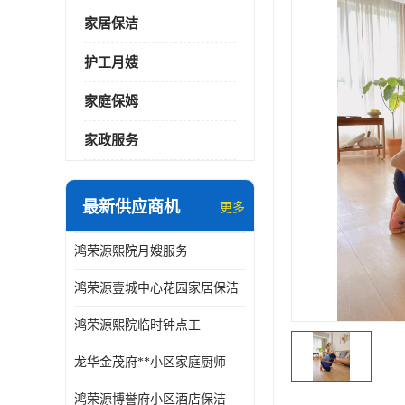
家居保洁
护工月嫂
家庭保姆
家政服务
最新供应商机
更多
鸿荣源熙院月嫂服务
鸿荣源壹城中心花园家居保洁
鸿荣源熙院临时钟点工
龙华金茂府**小区家庭厨师
鸿荣源博誉府小区酒店保洁