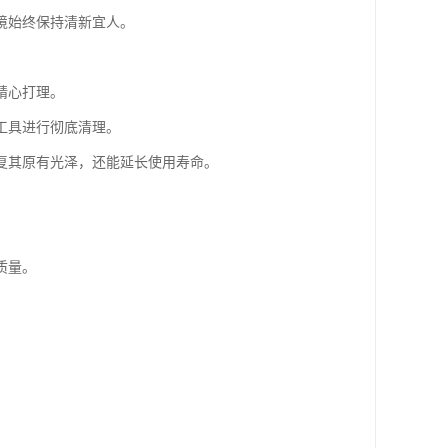
境始终保持清新宜人。
精心打理。
工具进行彻底清理。
复其原有光泽，还能延长使用寿命。
质量。
。
。