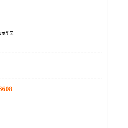
市龙华区
6608