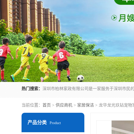
热门搜索：
当前位置：
首页
>
供应商机
>
家居保洁
> 龙华龙光玖钻宠物
产品分类
Product