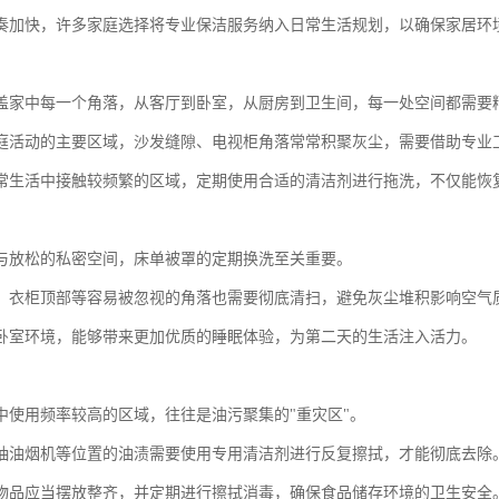
奏加快，许多家庭选择将专业保洁服务纳入日常生活规划，以确保家居环
盖家中每一个角落，从客厅到卧室，从厨房到卫生间，每一处空间都需要
庭活动的主要区域，沙发缝隙、电视柜角落常常积聚灰尘，需要借助专业
常生活中接触较频繁的区域，定期使用合适的清洁剂进行拖洗，不仅能恢
与放松的私密空间，床单被罩的定期换洗至关重要。
、衣柜顶部等容易被忽视的角落也需要彻底清扫，避免灰尘堆积影响空气
卧室环境，能够带来更加优质的睡眠体验，为第二天的生活注入活力。
中使用频率较高的区域，往往是油污聚集的"重灾区"。
抽油烟机等位置的油渍需要使用专用清洁剂进行反复擦拭，才能彻底去除
物品应当摆放整齐，并定期进行擦拭消毒，确保食品储存环境的卫生安全