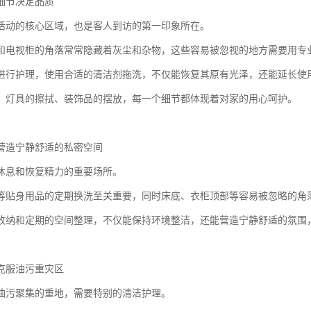
细节决定品质
活动的核心区域，也是客人到访的第一印象所在。
和电视柜的角落常常隐藏着灰尘和杂物，这些容易被忽视的地方需要用专
进行护理，使用合适的清洁剂拖洗，不仅能恢复其原有光泽，还能延长使
、灯具的擦拭、装饰品的摆放，每一个细节都体现着对家的用心呵护。
营造宁静舒适的私密空间
休息和恢复精力的重要场所。
等贴身用品的定期换洗至关重要，同时床底、衣柜顶部等容易被忽略的角
收纳和定期的空间整理，不仅能保持环境整洁，还能营造宁静舒适的氛围
克服油污重灾区
油污聚集的重地，需要特别的清洁护理。