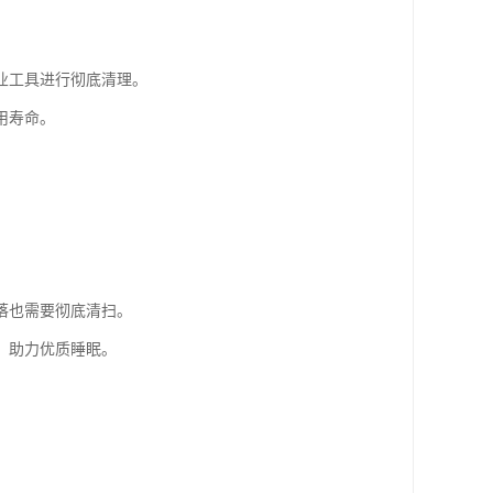
业工具进行彻底清理。
用寿命。
落也需要彻底清扫。
，助力优质睡眠。