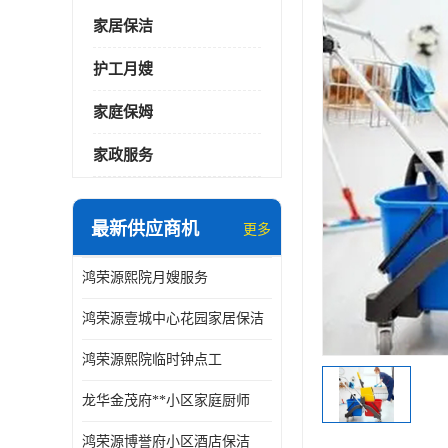
家居保洁
护工月嫂
家庭保姆
家政服务
最新供应商机
更多
鸿荣源熙院月嫂服务
鸿荣源壹城中心花园家居保洁
鸿荣源熙院临时钟点工
龙华金茂府**小区家庭厨师
鸿荣源博誉府小区酒店保洁