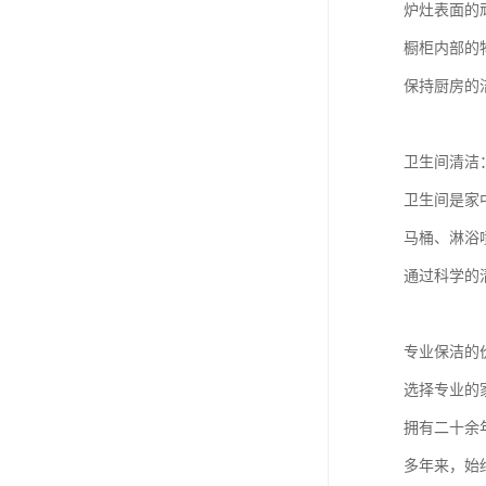
炉灶表面的
橱柜内部的
保持厨房的
卫生间清洁
卫生间是家
马桶、淋浴
通过科学的
专业保洁的
选择专业的
拥有二十余
多年来，始