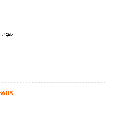
市龙华区
6608