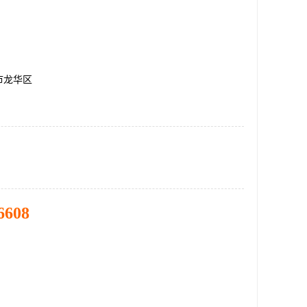
市龙华区
6608