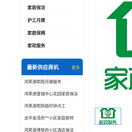
家居保洁
护工月嫂
家庭保姆
家政服务
最新供应商机
更多
鸿荣源熙院月嫂服务
鸿荣源壹城中心花园家居保洁
鸿荣源熙院临时钟点工
龙华金茂府**小区家庭厨师
鸿荣源博誉府小区酒店保洁