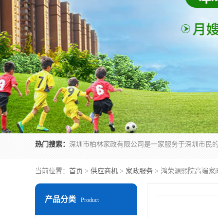
热门搜索：
当前位置：
首页
>
供应商机
>
家政服务
> 鸿荣源熙院高端家
产品分类
Product