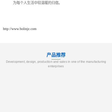
为每个人生活中较温暖的归宿。
http://www.bolinjz.com
产品推荐
Development, design, production and sales in one of the manufacturing
enterprises